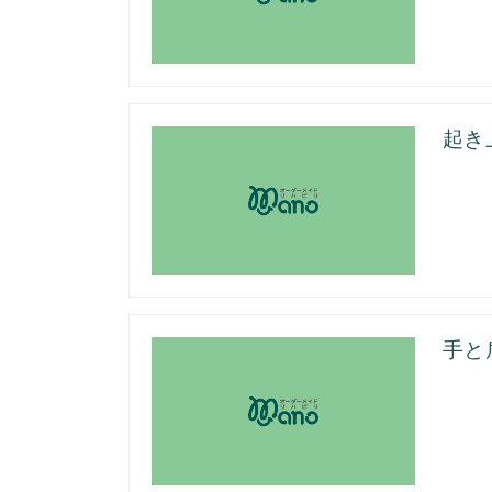
起き
手と