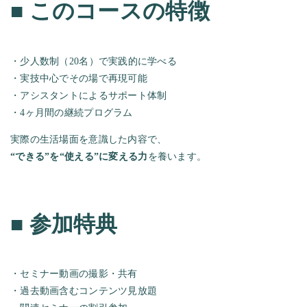
■
このコースの特徴
・少人数制（20名）で実践的に学べる
・実技中心でその場で再現可能
・アシスタントによるサポート体制
・4ヶ月間の継続プログラム
実際の生活場面を意識した内容で、
“
できる
”
を
“
使える
”
に変える力
を養います。
■
参加特典
・セミナー動画の撮影・共有
・過去動画含むコンテンツ見放題