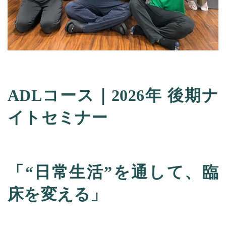
ADL
コース｜
2026
年
後期ナ
イトセミナー
「
“日常生活
”
を通して、臨
床を変える」