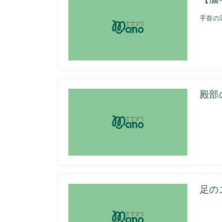
手首の
殿部
足の