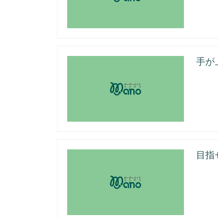
手が
目指