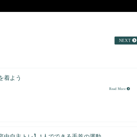
NEXT
を着よう
Read More
卒中自主トレ】1人でできる手首の運動