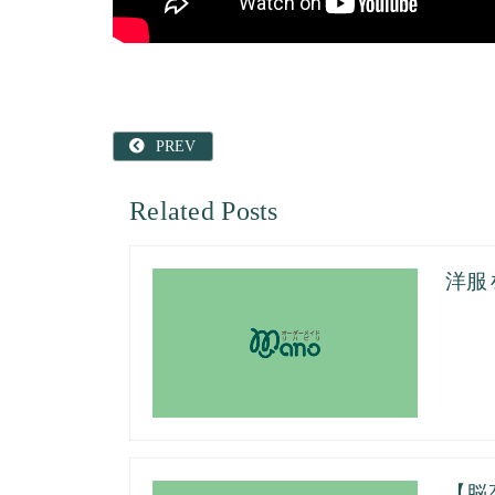
PREV
Related Posts
洋服
【脳